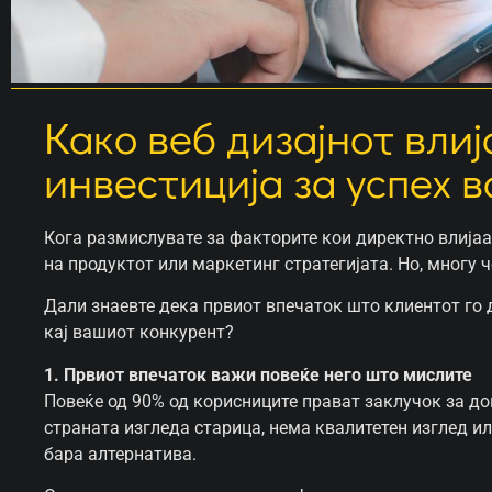
Како веб дизајнот вли
инвестиција за успех в
Кога размислувате за факторите кои директно влијаа
на продуктот или маркетинг стратегијата. Но, многу ч
Дали знаевте дека првиот впечаток што клиентот го 
кај вашиот конкурент?
1. Првиот впечаток важи повеќе него што мислите
Повеќе од 90% од корисниците прават заклучок за до
страната изгледа старица, нема квалитетен изглед ил
бара алтернатива.