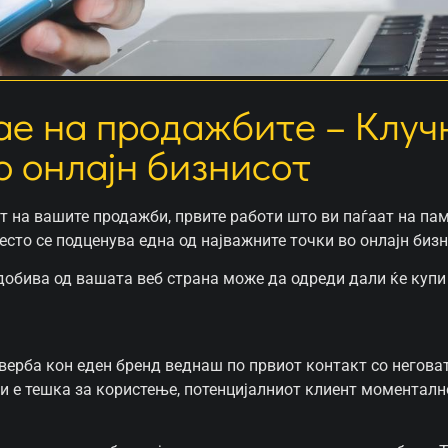
јае на продажбите – Клуч
о онлајн бизнисот
т на вашите продажби, првите работи што ви паѓаат на пам
есто се подценува една од најважните точки во онлајн бизн
добива од вашата веб страна може да одреди дали ќе купи 
верба кон еден бренд веднаш по првиот контакт со неговат
и е тешка за користење, потенцијалниот клиент моментално