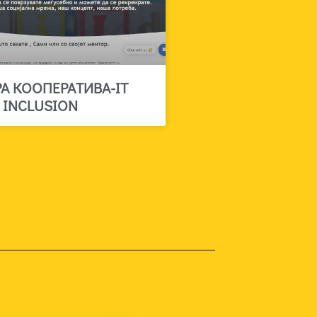
РА КООПЕРАТИВА-IT
INCLUSION