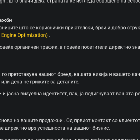
gn , што значи дека страната ќе изгледа совршено на секое
дажби
аниците што се кориснички пријателски, брзи и добро стру
 Engine Optimization)
.
овеќе органичен трафик, а повеќе посетители директно зн
а го претставува вашиот бренд, вашата визија и вашето ка
или дека не грижите за деталите.
 јасна визуелна идентитет, пак, ја подигнуваат вашата ре
 основа на вашите продажби . Од првиот контакт со клиенто
јае директно врз успешноста на вашиот бизнис.