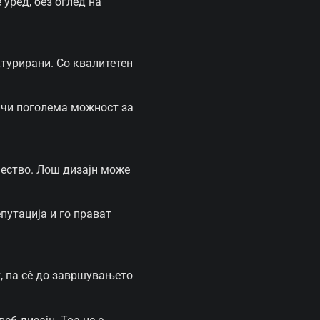
 уред, без оглед на
ктурирани. Со квалитетен
ачи поголема можност за
чество. Лош дизајн може
путација и го прават
т, па сè до завршувањето