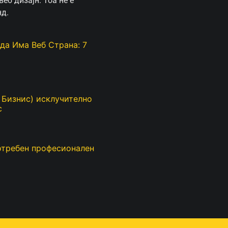
еб дизајн. Тоа не е
нд.
да Има Веб Страна: 7
ј Бизнис) исклучително
с
отребен професионален