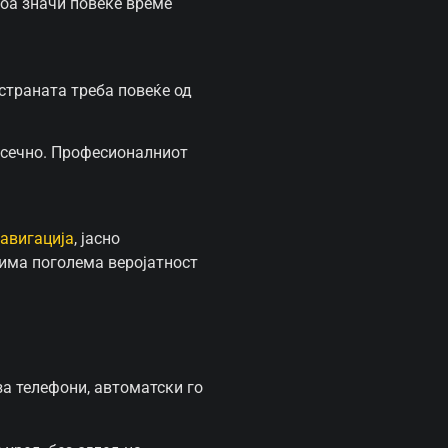
Тоа значи повеќе време
 страната треба повеќе од
месечно. Професионалниот
навигација
, јасно
 има поголема веројатност
за телефони, автоматски го