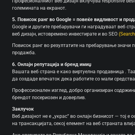
Професионалниот веб дизајн вклучува responsive desi
големината на екранот.
5. Повисок ранг во Google = повеќе видливост и про
Google и другите пребарувачи ги наградуваат веб стр
веб дизајн, истовремено инвестирате и во SEO
(Search
Повисок ранг во резултатите на пребарување значи п
продажба.
6. Онлајн репутација и бренд имиџ
Вашата веб страна е како виртуелна продавница . Та
да создаде впечаток дека работите со мали средства 
Профессионален изглед, добро организиран содржини и
брендот посериозен и доверлив.
Заклучок
Веб дизајнот не е „украс“ во онлајн бизнисот — тој е
на трансакцијата, секој елемент на веб страната вли