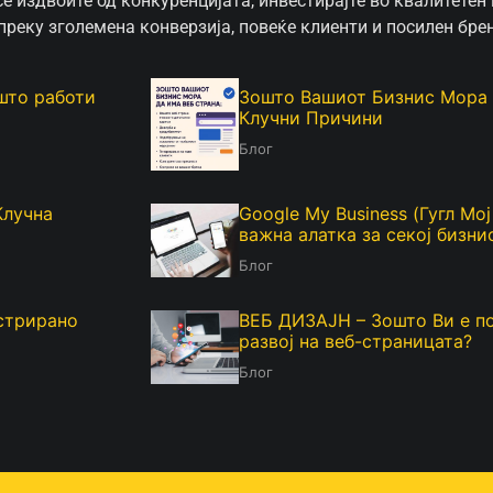
 издвоите од конкуренцијата, инвестирајте во квалитетен в
преку зголемена конверзија, повеќе клиенти и посилен бре
 што работи
Зошто Вашиот Бизнис Мора 
Клучни Причини
Блог
Клучна
Google My Business (Гугл Мо
важна алатка за секој бизни
Блог
истрирано
ВЕБ ДИЗАЈН – Зошто Ви е п
развој на веб-страницата?
Блог