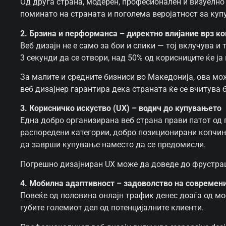
Од друга страна, модерен, професионален и визуелно
поминато на страната и поголема веројатност за куп
2. Брзина и перформанса – директно влијание врз ко
Веб дизајн не е само за бои и слики — тој вклучува 
3 секунди да се отвори, над 50% од корисниците ќе ја
За малите и средните бизниси во Македонија, ова мо
веб дизајнер гарантира дека страната ќе се вчитува 
3. Корисничко искуство (UX) – водич до купувањето
Една добро организирана веб страна прави патот од 
распоредени категории, добро позиционирани копчиња
да заврши купување наместо да се предомисли.
Погрешно дизајниран UX може да доведе до фрустрац
4. Мобилна адаптивност – задоволство на современ
Повеќе од половина онлајн трафик денес доаѓа од мо
губите големиот дел од потенцијалните клиенти.