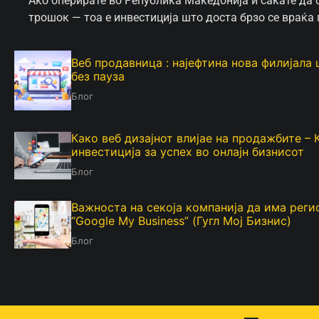
Ако оперирате во Република Македонија и сакате да се
трошок — тоа е инвестиција што доста брзо се враќа 
Веб продавница : најефтина нова филијала
без пауза
Блог
Како веб дизајнот влијае на продажбите – 
инвестиција за успех во онлајн бизнисот
Блог
Важноста на секоја компанија да има рег
“Google My Business” (Гугл Мој Бизнис)
Блог