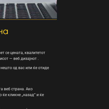
на
ет се цената, квалитетот
исот — веб дизајнот .
нешто од вас или ќе отиде
а веб страна. Ако
 ќе кликне „назад“ и ќе