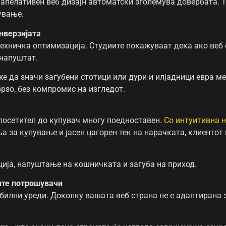
 апелативен веб дизајн автоматски зголемува довербата. 
ување.
нверзијата
и техничка оптимизација. Студиите покажуваат дека ако веб
 напуштат.
же да значи загубени стотици или дури и илјадници евра 
брзо, без компромис на изгледот.
посетител до купувач многу поедноставен.
Со интуитивна 
 за купување и јасен цагорен тек на нарачката, клиентот
ија, напуштање на кошничката и загуба на приход.
ите потрошувачи
билни уреди. Доколку вашата веб страна не е адаптирана 