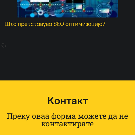
Што претставува SEO оптимизација?
Контакт
Преку оваа форма можете да не
контактирате