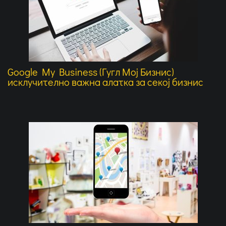
Google My Business (Гугл Мој Бизнис)
исклучително важна алатка за секој бизнис