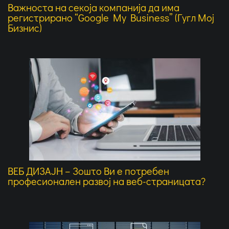
Важноста на секоја компанија да има
регистрирано “Google My Business” (Гугл Мој
Бизнис)
ВЕБ ДИЗАЈН – Зошто Ви е потребен
професионален развој на веб-страницата?