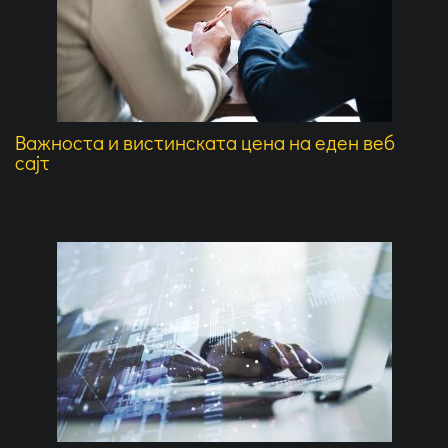
Важноста и вистинската цена на еден веб
сајт