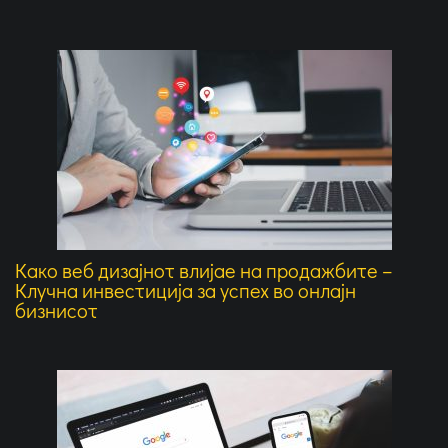
Како веб дизајнот влијае на продажбите –
Клучна инвестиција за успех во онлајн
бизнисот