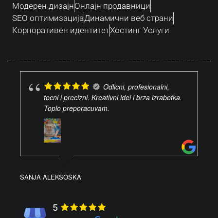
Модерен дизајн
Oнлајн продавници
SEO оптимизација
Динамични веб страни
Корпоративен идентитет
Хостинг Услуги
Odlicni, profesionalni,
tocni i precizni. Kreativni idei i brza izrabotka.
Toplo preporacuvam.
SANJA ALEKSOSKA
5