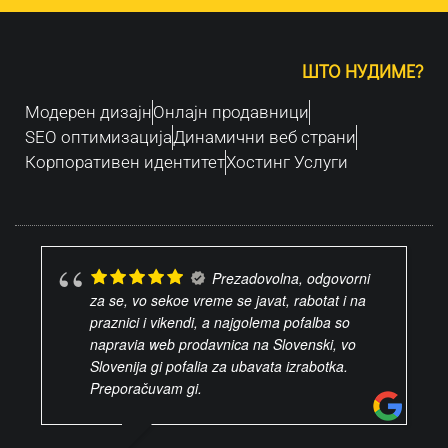
ШТО НУДИМЕ?
Модерен дизајн
Oнлајн продавници
SEO оптимизација
Динамични веб страни
Корпоративен идентитет
Хостинг Услуги
Prezadovolna, odgovorni
za se, vo sekoe vreme se javat, rabotat i na
praznici i vikendi, a najgolema pofalba so
napravia web prodavnica na Slovenski, vo
Slovenija gi pofalia za ubavata izrabotka.
Preporačuvam gi.