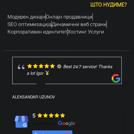
ШТО НУДИМЕ?
Модерен дизајн
Oнлајн продавници
SEO оптимизација
Динамични веб страни
Корпоративен идентитет
Хостинг Услуги
Best 24/7 service! Thanks
a lot Igor
ALEKSANDAR UZUNOV
5