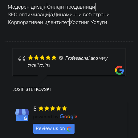
Модерен дизајн
Oнлајн продавници
SEO оптимизација
Динамични веб страни
Корпоративен идентитет
Хостинг Услуги
Professional and very
creative.tnx
JOSIF STEFKOVSKI
5
Review us on