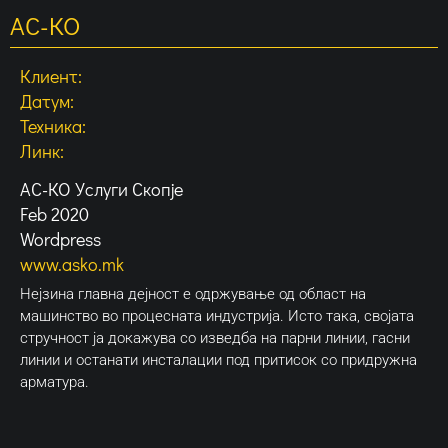
АС-КО
Клиент:
Датум:
Техника:
Линк:
АС-КО Услуги Скопје
Feb 2020
Wordpress
www.asko.mk
Нејзина главна дејност е одржување од област на
машинство во процесната индустрија. Исто така, својата
стручност ја докажува со изведба на парни линии, гасни
линии и останати инсталации под притисок со придружна
арматура.