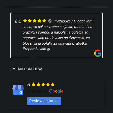
Prezadovolna, odgovorni
za se, vo sekoe vreme se javat, rabotat i na
praznici i vikendi, a najgolema pofalba so
napravia web prodavnica na Slovenski, vo
Slovenija gi pofalia za ubavata izrabotka.
Preporačuvam gi.
EMILIJA DONCHEVA
5
Review us on