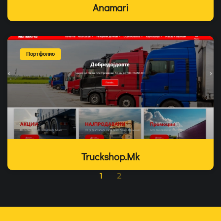
Anamari
Портфолио
Truckshop.mk
1
2