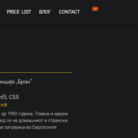
PRICE LIST
БЛОГ
CONTACT
енција „Бран“
ml5, CSS
.mk
од 1992 година. Главна и идејна
пред се на домашниот и странски
на патувања во Европските