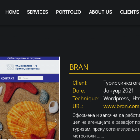
HOME
SERVICES
PORTFOLIO
ABOUT US
CLIENTS
BRAN
Client:
Туристичка аг
Date:
Јануар 2021
Technique:
Wordpress, Ht
URL:
www.bran.com
Oформена и започна да работи 
цел на агенцијата е развојот 
туризам, преку организирање 
метрополи … …