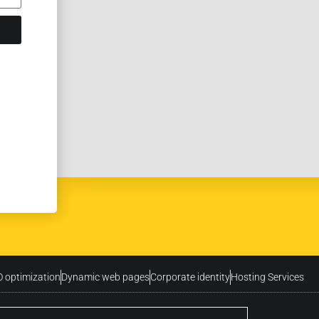
 optimization
Dynamic web pages
Corporate identity
Hosting Services