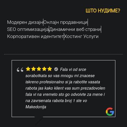
ШТО НУДИМЕ?
Модерен дизајн
Oнлајн продавници
SEO оптимизација
Динамични веб страни
Корпоративен идентитет
Хостинг Услуги
Fala vi od srce
sorabotkata so vas mnogu mi znacese
iskreno profesionalno si ja rabotite vasata
rabota jas kako klient vas sum prezadovolen
fala vi na vremeto sto go odvoivte za mene i
na zavrsenata rabota broj 1 ste vo
Makedonija