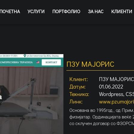
ПОЧЕТНА
УСЛУГИ
ПОРТФОЛИО
ЗА НАС
КЛИЕНТИ
ПЗУ МАЈОРИС
Клиент:
ПЗУ МАЈОРИС
Датум:
01.06.2022
Техника:
Wordpress, CSS
Линк:
www.pzumajori
Основана во 1995год., од Прим.
физијатар. Ординацијата веќе 
со склучен договор со ФЗОРС