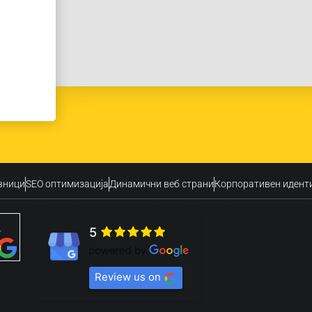
вници
SEO оптимизација
Динамични веб страни
Корпоративен идент
5
Review us on