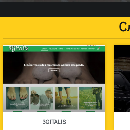
С
3GITALIS