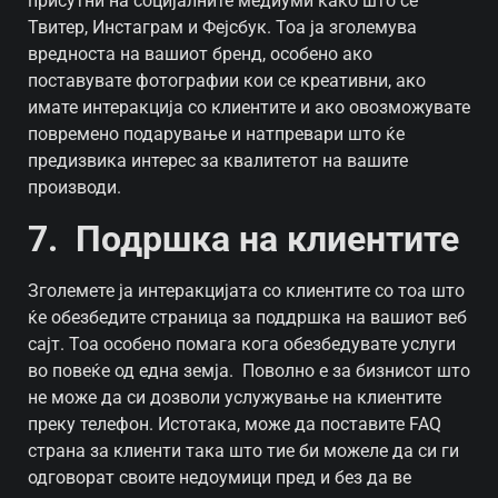
присутни на социјалните медиуми како што се
Твитер, Инстаграм и Фејсбук. Тоа ја зголемува
вредноста на вашиот бренд, особено ако
поставувате фотографии кои се креативни, ако
имате интеракција со клиентите и ако овозможувате
повремено подарување и натпревари што ќе
предизвика интерес за квалитетот на вашите
производи.
7. Подршка на клиентите
Зголемете ја интеракцијата со клиентите со тоа што
ќе обезбедите страница за поддршка на вашиот веб
сајт. Тоа особено помага кога обезбедувате услуги
во повеќе од една земја.
Поволно е за бизнисот што
не може да си дозволи услужување на клиентите
преку телефон. Истотака, може да поставите FAQ
страна за клиенти така што тие би можеле да си ги
одговорат своите недоумици пред и без да ве