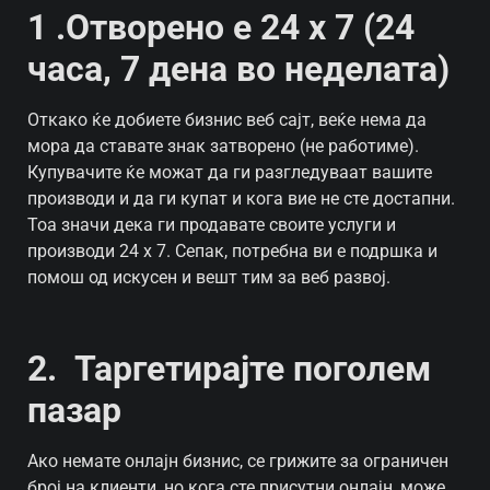
1 .Отворено е 24 х 7 (24
часа, 7 дена во неделата)
Откако ќе добиете бизнис веб сајт, веќе нема да
мора да ставате знак затворено (не работиме).
Купувачите ќе можат да ги разгледуваат вашите
производи и да ги купат и кога вие не сте достапни.
Тоа значи дека ги продавате своите услуги и
производи 24 x 7. Сепак, потребна ви е подршка и
помош од искусен и вешт тим за веб развој.
2. Таргетирајте поголем
пазар
Ако немате онлајн бизнис, се грижите за ограничен
број на клиенти, но кога сте присутни онлајн, може