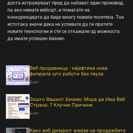
доста истражуваат пред да набават еден производ,
па ако немате вебсајт, и помагате на
конкуренцијата да биде многу повеќе посетена. Тоа
истотака значи дека не успевате да ги пратите
новите технологии и сте се откажале од можноста
да имате успешен бизнис.
Веб продавница : најефтина нова
филијала што работи без пауза
Блог
Зошто Вашиот Бизнис Мора да Има Веб
Страна: 7 Клучни Причини
Блог
Како веб дизајнот влијае на продажбите