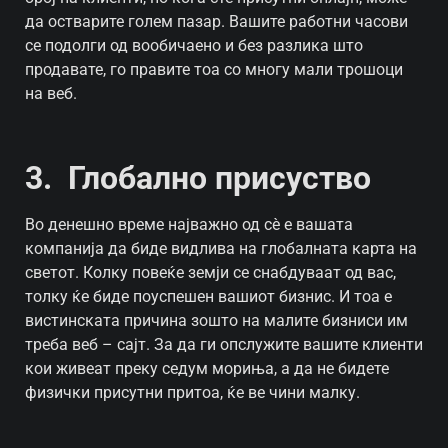
да остварите голем пазар. Вашите работни часови
се подолги од вообичаено и без разлика што
продавате, го правите тоа со многу мали трошоци
на веб.
3. Глобално присуство
Во денешно време најважно од сѐ е вашата
компанија да биде видлива на глобалната карта на
светот. Колку повеќе земји се снабдуваат од вас,
толку ќе биде поуспешен вашиот бизнис. И тоа е
вистинската причина зошто на малите бизниси им
треба веб – сајт. За да ги опслужите вашите клиенти
кои живеат преку седум мориња, а да не бидете
физички присутни притоа, ќе ве чини малку.