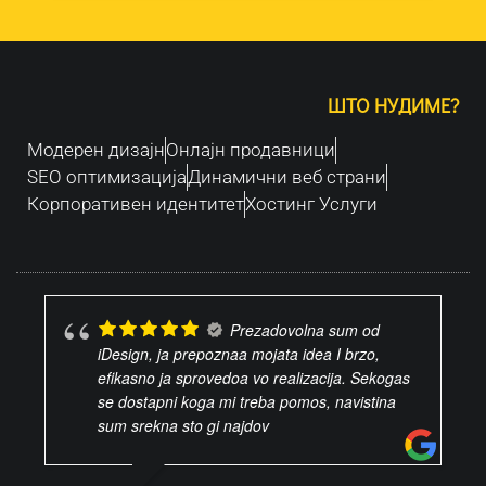
ШТО НУДИМЕ?
Модерен дизајн
Oнлајн продавници
SEO оптимизација
Динамични веб страни
Корпоративен идентитет
Хостинг Услуги
Prezadovolna sum od
iDesign, ja prepoznaa mojata idea I brzo,
efikasno ja sprovedoa vo realizacija. Sekogas
se dostapni koga mi treba pomos, navistina
sum srekna sto gi najdov