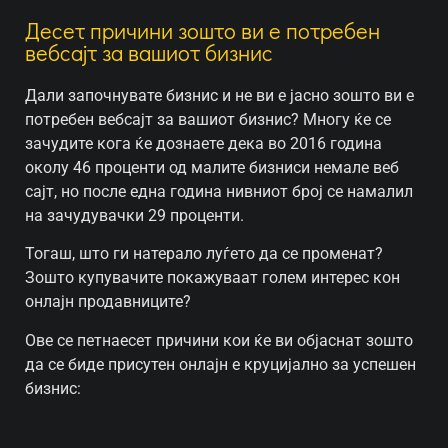
Десет причини зошто ви е потребен
вебсајт за вашиот бизнис
Дали започнувате бизнис и не ви е јасно зошто ви е
потребен вебсајт за вашиот бизнис? Многу ќе се
зачудите кога ќе дознаете дека во 2016 година
околу 46 проценти од малите бизниси немале веб
сајт, но после една година нивниот број се намалил
на зачудувачки 29 проценти.
Тогаш, што ги натерало луѓето да се променат?
Зошто купувачите покажуваат голем интерес кон
онлајн продавниците?
Ове се петнаесет причини кои ќе ви објаснат зошто
да се биде присутен онлајн е круцијално за успешен
бизнис: