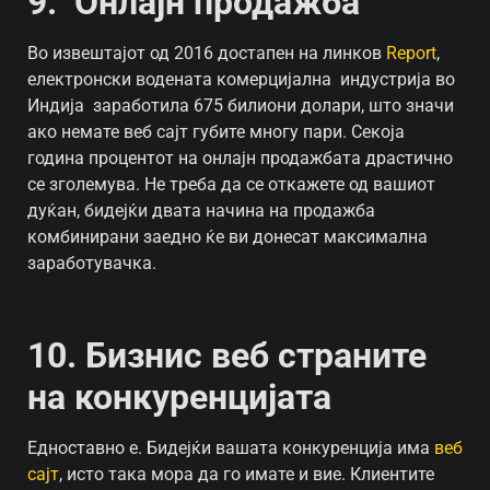
9. Онлајн продажба
Во извештајот од 2016 достапен на линков
Report
,
електронски водената комерцијална
индустрија во
Индија
заработила 675 билиони долари, што значи
ако немате веб сајт губите многу пари. Секоја
година процентот на онлајн продажбата драстично
се зголемува. Не треба да се откажете од вашиот
дуќан, бидејќи двата начина на продажба
комбинирани заедно ќе ви донесат максимaлнa
заработувачка.
10. Бизнис веб страните
на конкуренцијата
Едноставно е. Бидејќи вашата конкуренција има
веб
сајт
, исто така мора да го имате и вие. Клиентите