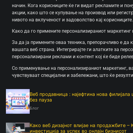
начин. Кога корисниците ќе ги видат рекламите и пон
акции, како што се купување на производ или регистр
нивото на вклученост и задоволство кај корисниците.
Како да го примените персонализираниот маркетинг 
За да ја примените оваа техника, препорачливо е да
вашата веб страна. Интегрирајте ги алатките за перс
персонализирани реклами и контент кој ќе биде реле
Со применување на персонализираниот маркетинг, ва
чувствуваат специјални и забележани, што ќе резул
Веб продавница : најефтина нова филијала
без пауза
Блог
Како веб дизајнот влијае на продажбите – 
инвестиција за успех во онлајн бизнисот