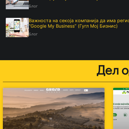
Блог
Важноста на секоја компанија да има рег
“Google My Business” (Гугл Мој Бизнис)
Блог
Дел о