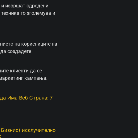
т и извршат одредени
 техника го зголемува и
ението на корисниците на
 да создадете
ите клиенти да се
 маркетинг кампања.
да Има Веб Страна: 7
ј Бизнис) исклучително
с