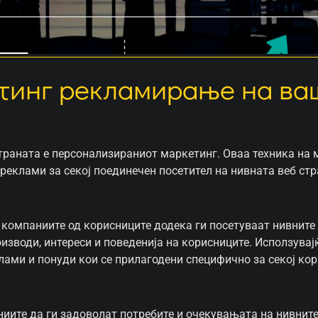
етинг рекламирање на ва
траната е персонализираниот маркетинг. Оваа техника на
реклами за секој поединечен посетител на нивната веб стр
 компаниите од корисниците додека ги посетуваат нивните
зводи, интереси и поведенија на корисниците. Исползувајќ
ами и понуди кои се прилагодени специфично за секој кор
иите да ги задоволат потребите и очекувањата на нивните