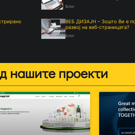
Блог
истрирано
ВЕБ ДИЗАЈН – Зошто Ви е п
развој на веб-страницата?
Блог
д нашите проекти