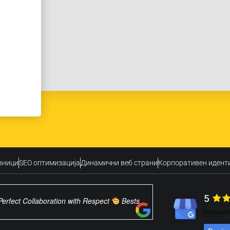
вници
SEO оптимизација
Динамични веб страни
Корпоративен идент
5
Perfect Collaboration with Respect
Bests