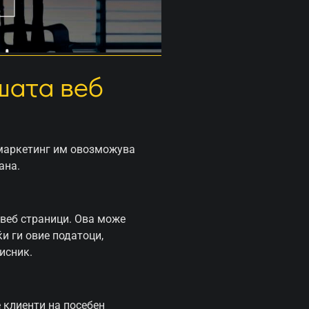
шата веб
 маркетинг им овозможува
ана.
 веб страници. Ова може
и ги овие податоци,
исник.
 клиенти на посебен