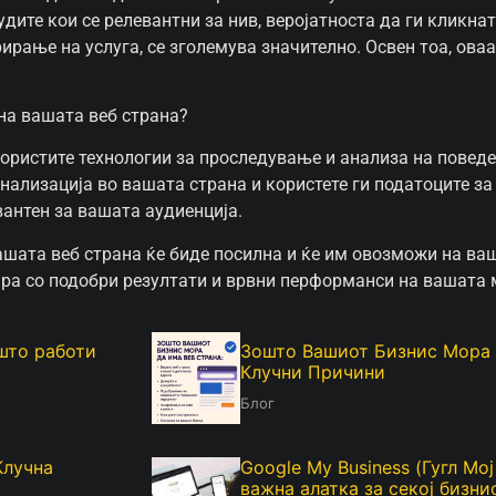
удите кои се релевантни за нив, веројатноста да ги кликна
ирање на услуга, се зголемува значително. Освен тоа, оваа
на вашата веб страна?
 користите технологии за проследување и анализа на повед
онализација во вашата страна и користете ги податоците за
вантен за вашата аудиенција.
шата веб страна ќе биде посилна и ќе им овозможи на ваш
тира со подобри резултати и врвни перформанси на вашата
 што работи
Зошто Вашиот Бизнис Мора 
Клучни Причини
Блог
Клучна
Google My Business (Гугл Мо
важна алатка за секој бизни