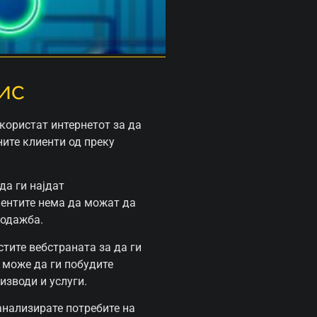
ис
 користат интернетот за да
ните клиенти од преку
да ги најдат
иентите нема да можат да
родажба.
стите вебстраната за да ги
, може да ги побудите
изводи и услуги.
анализирате потребите на