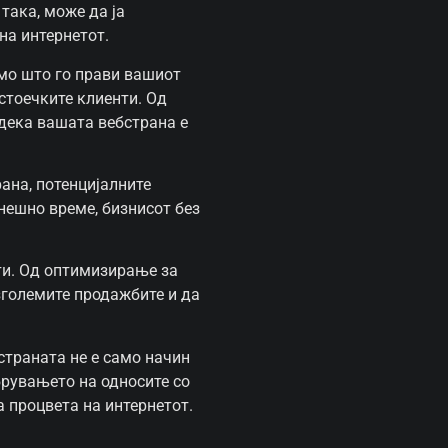
 така, може да ја
на интернетот.
амо што го прави вашиот
стоечките клиенти. Од
 дека вашата вебстрана е
ана, потенцијалните
нешно време, бизнисот без
ати. Од оптимизирање за
зголемите продажбите и да
страната не е само начин
брувањето на односите со
а процвета на интернетот.