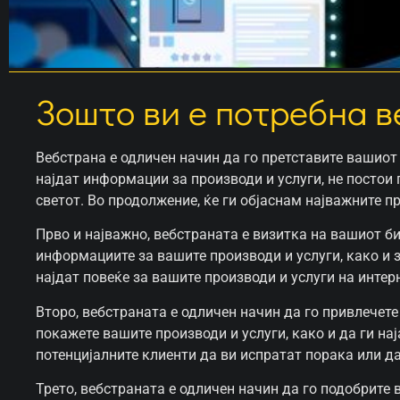
Зошто ви е потребна в
Вебстрана е одличен начин да го претставите вашиот 
најдат информации за производи и услуги, не постои
светот. Во продолжение, ќе ги објаснам најважните п
Прво и најважно, вебстраната е визитка на вашиот би
информациите за вашите производи и услуги, како и 
најдат повеќе за вашите производи и услуги на интер
Второ, вебстраната е одличен начин да го привлечете
покажете вашите производи и услуги, како и да ги на
потенцијалните клиенти да ви испратат порака или да
Трето, вебстраната е одличен начин да го подобрите 