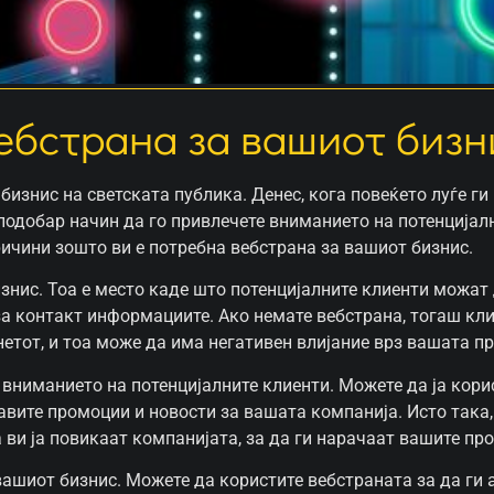
ебстрана за вашиот бизн
бизнис на светската публика. Денес, кога повеќето луѓе ги
 подобар начин да го привлечете вниманието на потенцијал
ричини зошто ви е потребна вебстрана за вашиот бизнис.
знис. Тоа е место каде што потенцијалните клиенти можат 
за контакт информациите. Ако немате вебстрана, тогаш кл
нетот, и тоа може да има негативен влијание врз вашата п
 вниманието на потенцијалните клиенти. Можете да ја кори
јавите промоции и новости за вашата компанија. Исто така
 ви ја повикаат компанијата, за да ги нарачаат вашите про
вашиот бизнис. Можете да користите вебстраната за да ги 