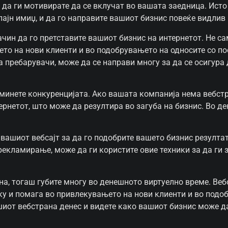
и да ги мотивирате да се вклучат во вашата заедница. Исто
ајн имиџ, и да го направите вашиот бизнис повеќе видлив 
ачин да го претставите вашиот бизнис на интернетот. Не с
ето на нови клиенти и во подобрувањето на односите со по
пребарувачи, може да се направи многу за да се осигура
дминете конкуренцијата. Ако вашата компанија нема вебстр
рнетот, што може да резултира во загуба на бизнис. Во де
 вашиот вебсајт за да го подобрите вашето бизнис резулт
рекламирање, може да ги користите овие техники за да ги 
на, тогаш губите многу во денешното виртуелно време. Веб
уку и помага во привлекувањето на нови клиенти и во подо
ашиот вебстрана денес и видете како вашиот бизнис може д