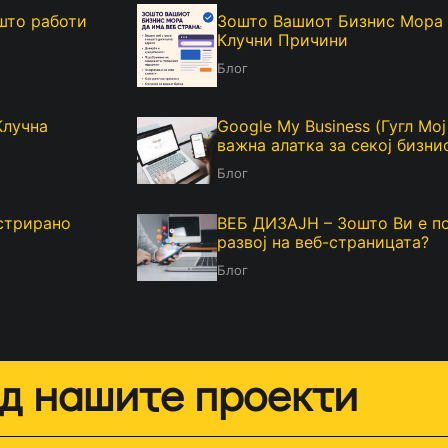
 што работи
Зошто Вашиот Бизнис Мора 
Клучни Причини
Блог
Клучна
Google My Business (Гугл Мо
важна алатка за секој бизни
Блог
истрирано
ВЕБ ДИЗАЈН – Зошто Ви е п
развој на веб-страницата?
Блог
д нашите проекти