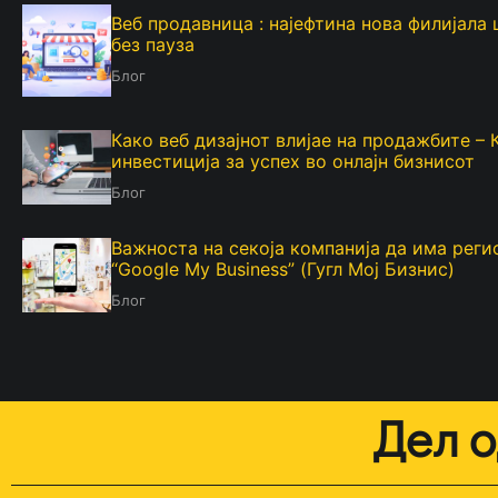
Веб продавница : најефтина нова филијала
без пауза
Блог
Како веб дизајнот влијае на продажбите – 
инвестиција за успех во онлајн бизнисот
Блог
Важноста на секоја компанија да има рег
“Google My Business” (Гугл Мој Бизнис)
Блог
Дел о