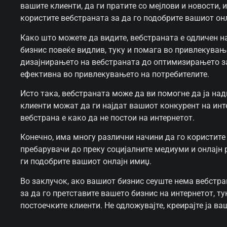
вашите клиенти, да ги пратите со мејлови и новости, 
користите вебстраната за да го подобрите вашиот онл
Како што можете да видите, вебстраната е одличен н
бизнис повеќе видлив, туку и помага во привлекувањ
дизајнирањето на вебстраната до оптимизирањето за 
ефективна во привлекувањето на потребителите.
Исто така, вебстраната може да ви помогне да ја на
клиенти можат да ги најдат вашиот конкурент на инте
вебстрана е како да не постои на интернетот.
Конечно, има многу различни начини да го користите
пребарувачи до преку социјалните медиуми и онлајн 
ги подобрите вашиот онлајн имиџ.
Во заклучок, ако вашиот бизнис сеуште нема вебстра
за да го претставите вашето бизнис на интернетот, т
постоечките клиенти. Не одложувајте, креирајте ја в