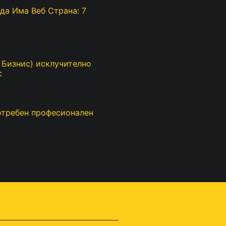
да Има Веб Страна: 7
ј Бизнис) исклучително
с
отребен професионален