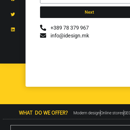
Next
+389 78 379 967
info@idesign.mk
WHAT DO WE OFFER?
Modern design
Online stores
SEO