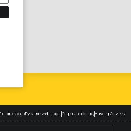
 optimization
Dynamic web pages
Corporate identity
Hosting Services