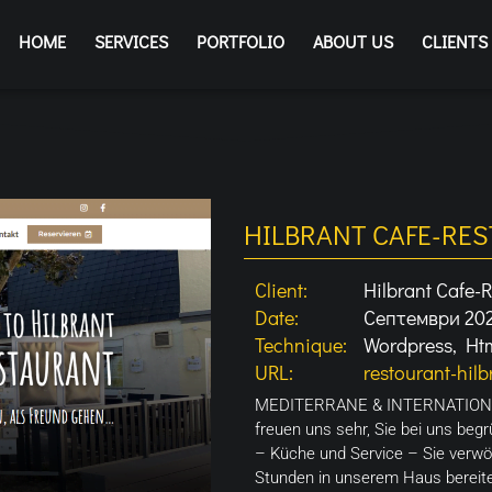
HOME
SERVICES
PORTFOLIO
ABOUT US
CLIENTS
HILBRANT CAFE-RE
Client:
Hilbrant Cafe-
Date:
Септември 20
Technique:
Wordpress, Ht
URL:
restourant-hil
MEDITERRANE & INTERNATIONAL
freuen uns sehr, Sie bei uns beg
– Küche und Service – Sie ver
Stunden in unserem Haus bereite