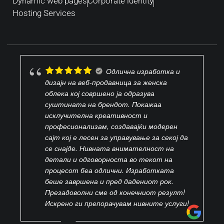
Dynamic web pages
Corporate identity
Hosting Services
Одлична изработка и
дизајн на веб-продавница за женска
облека кој совршено ја одразува
суштината на брендот. Покажаа
исклучителна креативност и
професионализам, создавајќи модерен
сајт кој е лесен за управување за секој да
се снајде. Нивната внимателност на
детали и одговорноста во текот на
процесот беа одлични. Изработката
беше завршена и пред дадениот рок.
Презадоволни сме од конечниот резулт!
Искрено ги препорачувам нивните услуги!