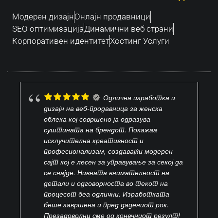
Модерен дизајн
Oнлајн продавници
SEO оптимизација
Динамични веб страни
Корпоративен идентитет
Хостинг Услуги
Одлична изработка и
дизајн на веб-продавница за женска
облека кој совршено ја одразува
суштината на брендот. Покажаа
исклучителна креативност и
професионализам, создавајќи модерен
сајт кој е лесен за управување за секој да
се снајде. Нивната внимателност на
детали и одговорноста во текот на
процесот беа одлични. Изработката
беше завршена и пред дадениот рок.
Презадоволни сме од конечниот резулт!