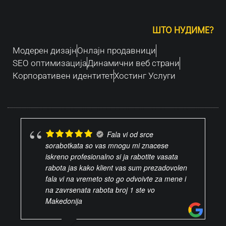
ШТО НУДИМЕ?
Модерен дизајн
Oнлајн продавници
SEO оптимизација
Динамични веб страни
Корпоративен идентитет
Хостинг Услуги
Fala vi od srce
sorabotkata so vas mnogu mi znacese
iskreno profesionalno si ja rabotite vasata
rabota jas kako klient vas sum prezadovolen
fala vi na vremeto sto go odvoivte za mene i
na zavrsenata rabota broj 1 ste vo
Makedonija