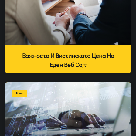
Важноста И Вистинската Цена На
Еден Веб Сајт
Блог