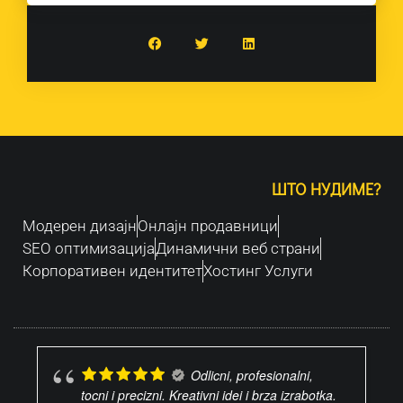
ШТО НУДИМЕ?
Модерен дизајн
Oнлајн продавници
SEO оптимизација
Динамични веб страни
Корпоративен идентитет
Хостинг Услуги
Odlicni, profesionalni,
tocni i precizni. Kreativni idei i brza izrabotka.