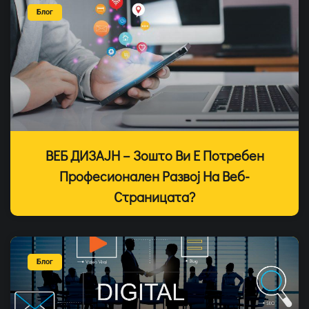
Блог
ВЕБ ДИЗАЈН – Зошто Ви Е Потребен
Професионален Развој На Веб-
Страницата?
Блог