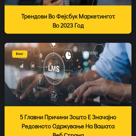
Трендови Во Фејсбук Маркетингот
Во 2023 Год
Блог
5 Главни Причини Зошто Е Значајно
Редовното Одржување На Вашата
Веб Страна