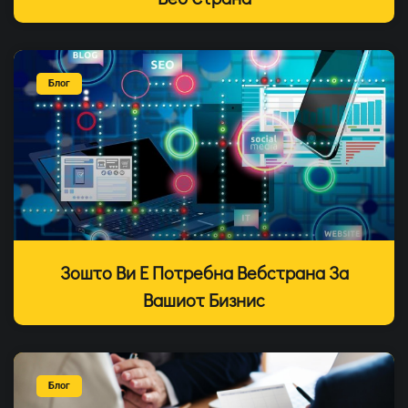
Блог
Зошто Ви Е Потребна Вебстрана За
Вашиот Бизнис
Блог