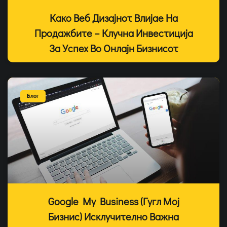
Како Веб Дизајнот Влијае На
Продажбите – Клучна Инвестиција
За Успех Во Онлајн Бизнисот
Блог
Google My Business (Гугл Мој
Бизнис) Исклучително Важна