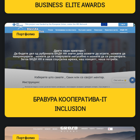
BUSINESS ELITE AWARDS
Портфолио
БРАВУРА КООПЕРАТИВА-IT
INCLUSION
Портфолио