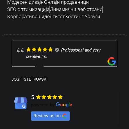
Модерен дизајн
Oнлајн продавници
SEO оптимизација
Динамични веб страни
Корпоративен идентитет
Хостинг Услуги
Professional and very
creative.tnx
JOSIF STEFKOVSKI
5
Review us on