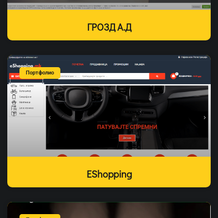
ГРОЗД А.Д
Портфолио
EShopping